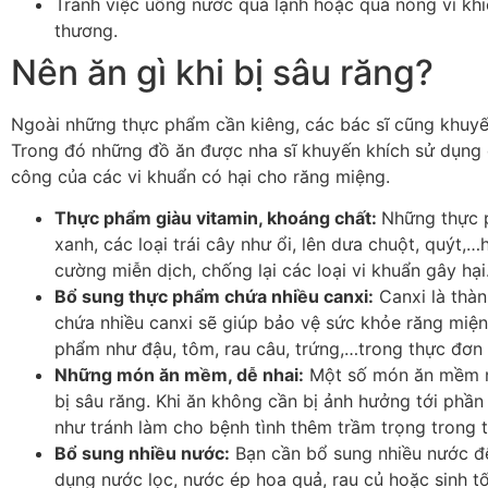
Tránh việc uống nước quá lạnh hoặc quá nóng vì khi
thương.
Nên ăn gì khi bị sâu răng?
Ngoài những thực phẩm cần kiêng, các bác sĩ cũng khuyế
Trong đó những đồ ăn được nha sĩ khuyến khích sử dụng 
công của các vi khuẩn có hại cho răng miệng.
Thực phẩm giàu vitamin, khoáng chất:
Những thực p
xanh, các loại trái cây như ổi, lên dưa chuột, quýt
cường miễn dịch, chống lại các loại vi khuẩn gây hại
Bổ sung thực phẩm chứa nhiều canxi:
Canxi là thàn
chứa nhiều canxi sẽ giúp bảo vệ sức khỏe răng miện
phẩm như đậu, tôm, rau câu, trứng,…trong thực đơn
Những món ăn mềm, dễ nhai:
Một số món ăn mềm nh
bị sâu răng. Khi ăn không cần bị ảnh hưởng tới phần
như tránh làm cho bệnh tình thêm trầm trọng trong t
Bổ sung nhiều nước:
Bạn cần bổ sung nhiều nước để
dụng nước lọc, nước ép hoa quả, rau củ hoặc sinh t