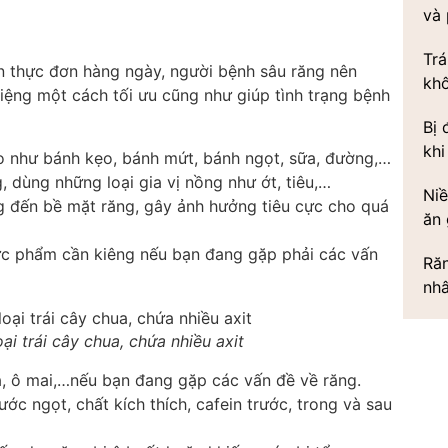
và
Trá
ên thực đơn hàng ngày, người bệnh sâu răng nên
kh
iệng một cách tối ưu cũng như giúp tình trạng bệnh
Bị 
khi
o như bánh kẹo, bánh mứt, bánh ngọt, sữa, đường,…
 dùng những loại gia vị nồng như ớt, tiêu,…
Niề
 đến bề mặt răng, gây ảnh hưởng tiêu cực cho quá
ăn 
thực phẩm cần kiêng nếu bạn đang gặp phải các vấn
Răn
nh
oại trái cây chua, chứa nhiều axit
, ô mai,…nếu bạn đang gặp các vấn đề về răng.
ớc ngọt, chất kích thích, cafein trước, trong và sau