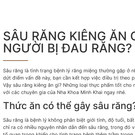
SÂU RĂNG KIÊNG ĂN G
NGƯỜI BỊ ĐAU RĂNG?
Sâu răng là tình trạng bệnh lý răng miệng thường gặp ở n
dứt điểm vấn đề này, bạn cần kết hợp việc điều trị theo 
Vậy sâu răng kiêng ăn gì? Những loại thực phẩm tốt cho n
với các chuyên gia của Nha Khoa Minh Khai ngay nhé.
Thức ăn có thể gây sâu răng
Sâu răng là bệnh lý không phân biệt giới tính, độ tuổi, b
chỉ ra có nhiều nguyên nhân dẫn đến sâu răng, trong đó
tố quan trọng khiến cho tình trạng bệnh thêm trầm trọng.