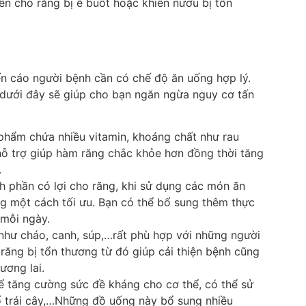
ến cho răng bị ê buốt hoặc khiến nướu bị tổn
n cáo người bệnh cần có chế độ ăn uống hợp lý.
dưới đây sẽ giúp cho bạn ngăn ngừa nguy cơ tấn
hẩm chứa nhiều vitamin, khoáng chất như rau
,…hỗ trợ giúp hàm răng chắc khỏe hơn đồng thời tăng
.
h phần có lợi cho răng, khi sử dụng các món ăn
g một cách tối ưu. Bạn có thể bổ sung thêm thực
 mỗi ngày.
ư cháo, canh, súp,…rất phù hợp với những người
 răng bị tổn thương từ đó giúp cải thiện bệnh cũng
ương lai.
 tăng cường sức đề kháng cho cơ thể, có thể sử
ố trái cây,…Những đồ uống này bổ sung nhiều