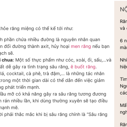
N
Ră
và
hỏe răng miệng có thể kể tới như:
h phần chứa nhiều đường là nguyên nhân quan
6 n
n đổi đường thành axit, hủy hoại
men răng
nếu bạn
màn
ạch sẽ.
Nhi
 chua:
Một số thực phẩm như cóc, xoài, ổi, sấu,…và
hiệ
ất dễ gây ra tình trạng sâu răng,
ê buốt răng
.
 lá, cocktail, cà phê, trà đậm,… là những tác nhân
Tìm
rong một thời gian dài có thể dẫn đến việc giảm
Ngu
ng phát triển mạnh.
các
ầu mỡ có khả năng gây ra sâu răng tương đương
 rán nhiều lần, khi dùng thường xuyên sẽ tạo điều
Mấ
n mạnh mẽ.
ng
i phải thắc mắc khi bị sâu răng chính là “Sâu răng
Ră