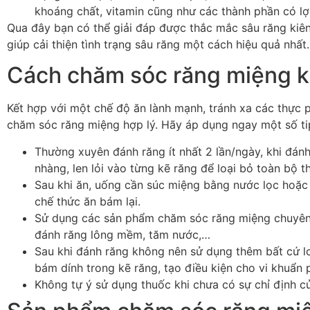
khoáng chất, vitamin cũng như các thành phần có lợ
Qua đây bạn có thể giải đáp được thắc mắc sâu răng kiê
giúp cải thiện tình trạng sâu răng một cách hiệu quả nhất.
Cách chăm sóc răng miệng kh
Kết hợp với một chế độ ăn lành mạnh, tránh xa các thực
chăm sóc răng miệng hợp lý. Hãy áp dụng ngay một số ti
Thường xuyên đánh răng ít nhất 2 lần/ngày, khi đá
nhàng, len lỏi vào từng kẽ răng để loại bỏ toàn bộ t
Sau khi ăn, uống cần súc miệng bằng nước lọc hoặ
chế thức ăn bám lại.
Sử dụng các sản phẩm chăm sóc răng miệng chuyên 
đánh răng lông mềm, tăm nước,…
Sau khi đánh răng không nên sử dụng thêm bất cứ 
bám dính trong kẽ răng, tạo điều kiện cho vi khuẩn p
Không tự ý sử dụng thuốc khi chưa có sự chỉ định c